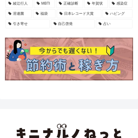
綾辻行人
MBTI
正確診断
年賀状
感染症
溶連菌
福袋
日本レコード大賞
ハビング
引き寄せ
自己啓発
占い