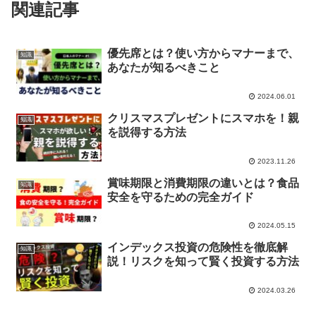
関連記事
優先席とは？使い方からマナーまで、
知識
あなたが知るべきこと
2024.06.01
クリスマスプレゼントにスマホを！親
知識
を説得する方法
2023.11.26
賞味期限と消費期限の違いとは？食品
知識
安全を守るための完全ガイド
2024.05.15
インデックス投資の危険性を徹底解
知識
説！リスクを知って賢く投資する方法
2024.03.26