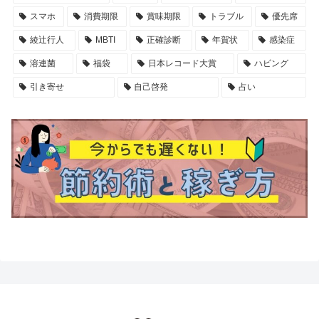
スマホ
消費期限
賞味期限
トラブル
優先席
綾辻行人
MBTI
正確診断
年賀状
感染症
溶連菌
福袋
日本レコード大賞
ハビング
引き寄せ
自己啓発
占い