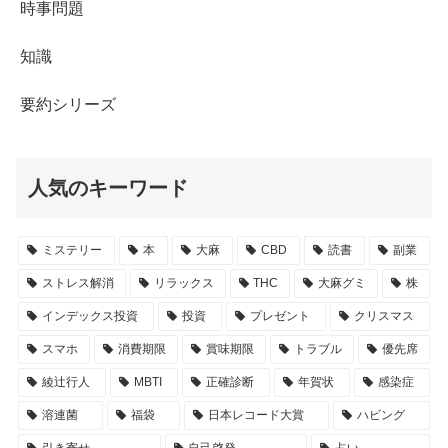
時事問題
知識
要約シリーズ
人気のキーワード
ミステリー
本
大麻
CBD
読書
副業
ストレス解消
リラックス
THC
大麻グミ
株
インデックス投資
投資
プレゼント
クリスマス
スマホ
消費期限
賞味期限
トラブル
優先席
綾辻行人
MBTI
正確診断
年賀状
感染症
溶連菌
福袋
日本レコード大賞
ハビング