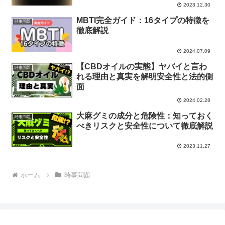
2023.12.30
MBTI完全ガイド：16タイプの特徴を
時事問題
徹底解説
2024.07.09
【CBDオイルの実態】ヤバイと言わ
時事問題
れる理由と真実を解明安全性と法的側
面
2024.02.28
大麻グミの成分と危険性：知っておく
時事問題
べきリスクと安全性について徹底解説
2023.11.27
ホーム
時事問題